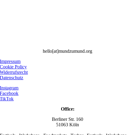
hello[at]mundzumund.org
Impressum
Cookie Policy
Widerrufsrecht
Datenschutz
Instagram
Facebook
TikTok
Office:
Berliner Str. 160
51063 Köln